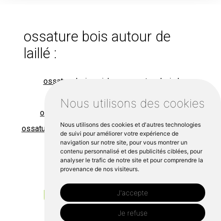
ossature bois autour de
laillé :
ossature bois guichen
ossature bois bruz
ossature bois bourg des comptes
Nous utilisons des cookies
ossature bois guignen
ossature bois guipry
Nous utilisons des cookies et d'autres technologies
ossature bois messac
ossature bois bain de bretagne
de suivi pour améliorer votre expérience de
navigation sur notre site, pour vous montrer un
contenu personnalisé et des publicités ciblées, pour
analyser le trafic de notre site et pour comprendre la
provenance de nos visiteurs.
Un projet à laillé?
J'accepte
Contactez nous
Je refuse