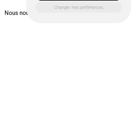
Changer mes préférences
Nous nous engageons à vous répondre dans les
plus brefs délais !
Prénom*
Nom*
Adresse e-mail*
Téléphone