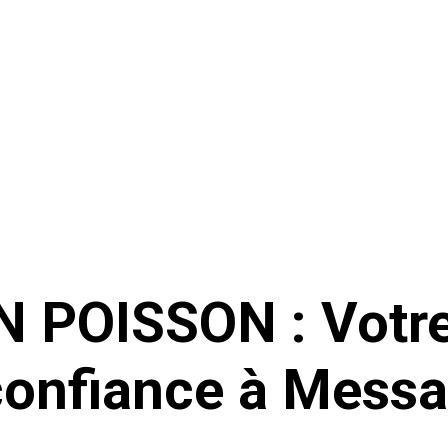
 POISSON : Votr
confiance à Mess