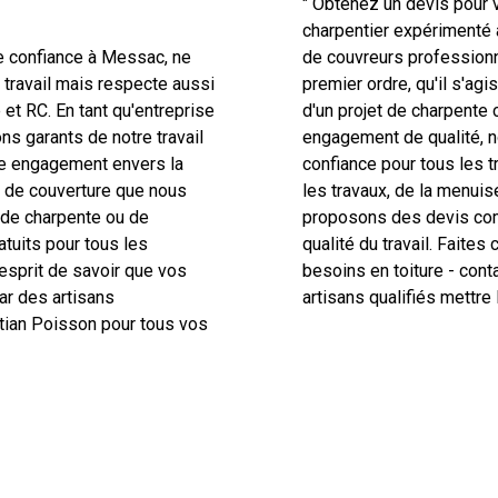
" Obtenez un devis pour 
charpentier expérimenté 
de confiance à Messac, ne
de couvreurs professionn
 travail mais respecte aussi
premier ordre, qu'il s'agi
et RC. En tant qu'entreprise
d'un projet de charpente
ns garants de notre travail
engagement de qualité, 
tre engagement envers la
confiance pour tous les t
ux de couverture que nous
les travaux, de la menuise
x de charpente ou de
proposons des devis com
tuits pour tous les
qualité du travail. Faite
'esprit de savoir que vos
besoins en toiture - cont
par des artisans
artisans qualifiés mettre 
stian Poisson pour tous vos